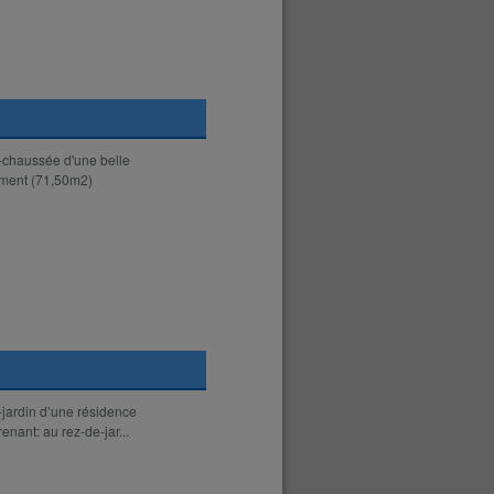
-chaussée d'une belle
ement (71,50m2)
-jardin d’une résidence
ant: au rez-de-jar...