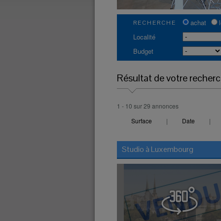
achat
RECHERCHE
Localité
Budget
Résultat de votre recher
1 - 10 sur 29 annonces
Surface
|
Date
|
Studio à
Luxembourg