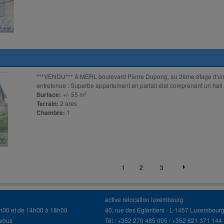
***VENDU*** A MERL boulevard Pierre Dupong, au 2ème étage d'une
entretenue : Superbe appartement en parfait état comprenant un hall d
Surface:
+/- 55 m²
Terrain:
2 ares
Chambre:
1
1
2
3
active relocation luxembourg
3h00 et de 14h00 à 18h00
40, rue des Eglantiers - L-1457 Luxembour
-vous
Tél.: +352 270 485 005 / +352 621 371 144