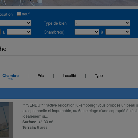
neuf
location
Type de bien
à
Chambre(s)
à
che
Chambre
|
Prix
|
Localité
|
Type
***VENDU*** "active relocation luxembourg" vous propose un beau s
exceptionnelle et imprenable, au 6ème étage d'une copropriété très 
idéalement si...
Surface:
+/- 33 m²
Terrain:
6 ares