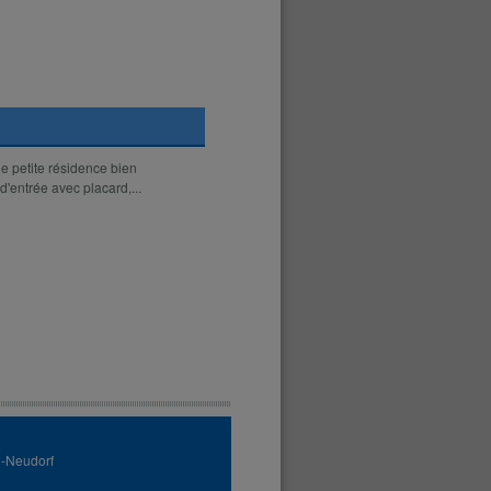
 petite résidence bien
'entrée avec placard,...
g-Neudorf