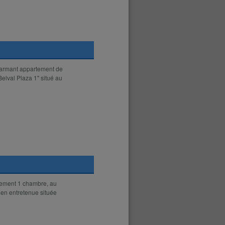
charmant appartement de
lval Plaza 1" situé au
tement 1 chambre, au
ien entretenue située