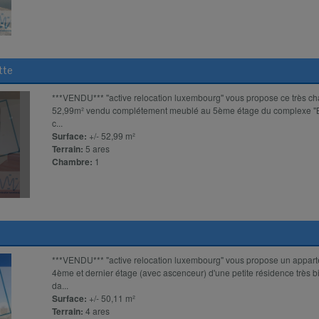
tte
***VENDU*** ''active relocation luxembourg'' vous propose ce très 
52,99m² vendu complétement meublé au 5ème étage du complexe "Be
c...
Surface:
+/- 52,99 m²
Terrain:
5 ares
Chambre:
1
***VENDU*** "active relocation luxembourg" vous propose un appar
4ème et dernier étage (avec ascenceur) d'une petite résidence très b
da...
Surface:
+/- 50,11 m²
Terrain:
4 ares