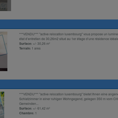
***VENDU*** ''active relocation luxembourg'' vous propose un lumine
état d’entretien de 30,26m2 situé au 1er étage d’une résidence idéal
Surface:
+/- 30,26 m²
Terrain:
1 ares
***VENDU*** "active relocation luxembourg" bietet Ihnen eine ang
Schlafzimmer in einer ruhigen Wohngegend, gelegen 350 m vom CHL
Gemeinden...
Surface:
+/- 61,42 m²
Chambre:
1