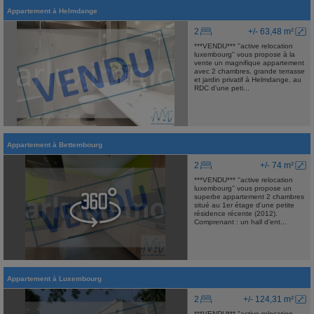
Appartement
à
Helmdange
2
+/- 63,48 m²
***VENDU*** ''active relocation
luxembourg'' vous propose à la
vente un magnifique appartement
avec 2 chambres, grande terrasse
et jardin privatif à Helmdange, au
RDC d'une peti...
Appartement
à
Bettembourg
2
+/- 74 m²
***VENDU*** ''active relocation
luxembourg'' vous propose un
superbe appartement 2 chambres
situé au 1er étage d'une petite
résidence récente (2012).
Comprenant : un hall d'ent...
Appartement
à
Luxembourg
2
+/- 124,31 m²
***VENDU*** "active relocation