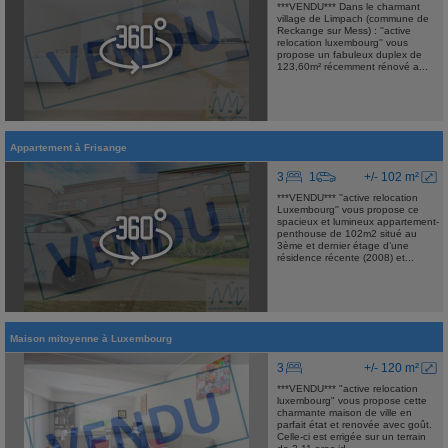
***VENDU*** Dans le charmant
village de Limpach (commune de
Reckange sur Mess) : ''active
relocation luxembourg'' vous
propose un fabuleux duplex de
123,60m² récemment rénové a...
Appartement
à
Frisange
3
1
+/- 102 m²
***VENDU*** ''active relocation
Luxembourg'' vous propose ce
spacieux et lumineux appartement-
penthouse de 102m2 situé au
3ème et dernier étage d’une
résidence récente (2008) et...
Maison mitoyenne
à
Luxembourg
3
+/- 120 m²
***VENDU*** "active relocation
luxembourg" vous propose cette
charmante maison de ville en
parfait état et renovée avec goût.
Celle-ci est errigée sur un terrain