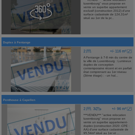
luxembourg" vous propose en
vente un superbe appartement
exclusif (construction 2012) d'une
surface cadastrale de 124,31m²
situé au 1er de la pr...
Duplex
à
Fentange
2
+/- 116 m²
A Fentange à 7-8 min du centre de
la ville de Luxembourg : Lumineux
duplex de conception
contemporaine récent et en parfait
état comprenant au 1er niveau
(3ème étage) : - un hal...
Penthouse
à
Capellen
2
3
+/- 96 m²
***VENDU*** "active relocation
luxembourg" vous propose en
vente un superbe appartement-
duplex (construction 2020 -CPE :
AA) d'une surface cadastrale de
95,54m² situé au 1er et ...