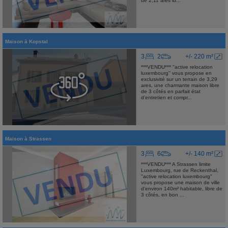
de 2,11 ares id...
Maison
à
Kopstal
3
2
+/- 220 m²
***VENDU*** ''active relocation
luxembourg'' vous propose en
exclusivité sur un terrain de 3,29
ares, une charmante maison libre
de 3 côtés en parfait état
d’entretien et compr...
Maison
à
Strassen
3
6
+/- 140 m²
***VENDU*** A Strassen limite
Luxembourg, rue de Reckenthal,
"active relocation luxembourg"
vous propose une maison de ville
d'environ 140m² habitable, libre de
3 côtés, en bon ...