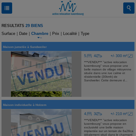
RESULTATS
29 BIENS
Surface
|
Date
|
Chambre
|
Prix
|
Localité
|
Type
Maison jumelée
à
Sandweiler
5
4
+/- 300 m²
***VENDU*** ''active relocation
luxembourg" vous propose une
belle maison de village mitoyenne
située dans une rue calme et
résidentielle (30kmh) de
Sandweiler. Cette demeure d...
Maison individuelle
à
Holzem
4
3
+/- 210 m²
***VENDU*** ''active relocation
luxembourg'' vous propose en
exclusivité une belle maison
implantée sur un terrain de 6a28ca
idéalement situé dans le charmant