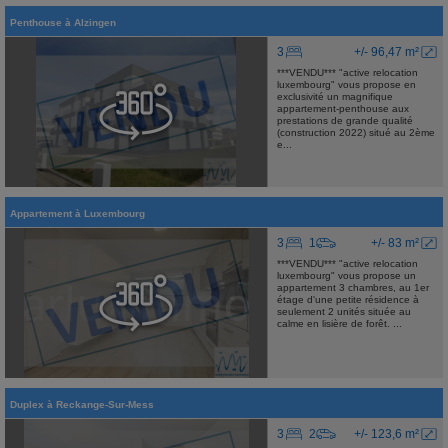
Penthouse
à
Alzingen
3
+/- 96,47 m²
***VENDU*** "active relocation
luxembourg" vous propose en
exclusivité un magnifique
appartement-penthouse aux
prestations de grande qualité
(construction 2022) situé au 2ème
e...
Appartement
à
Luxembourg
3
1
+/- 83 m²
***VENDU*** "active relocation
luxembourg" vous propose un
appartement 3 chambres, au 1er
étage d'une petite résidence à
seulement 2 unités située au
calme en lisière de forêt. ...
Duplex
à
Reckange-Sur-Mess
3
2
+/- 123,6 m²