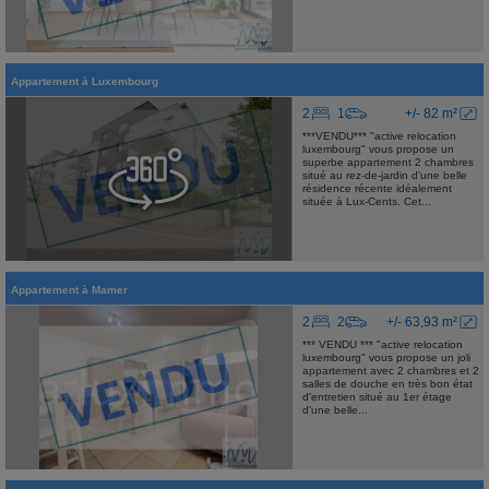
Appartement
à
Luxembourg
2
1
+/- 82 m²
***VENDU*** "active relocation
luxembourg" vous propose un
superbe appartement 2 chambres
situé au rez-de-jardin d'une belle
résidence récente idéalement
située à Lux-Cents. Cet...
Appartement
à
Mamer
2
2
+/- 63,93 m²
*** VENDU *** "active relocation
luxembourg" vous propose un joli
appartement avec 2 chambres et 2
salles de douche en très bon état
d'entretien situé au 1er étage
d'une belle...