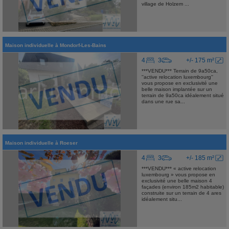
village de Holzem ...
Maison individuelle
à
Mondorf-Les-Bains
4
3
+/- 175 m²
***VENDU*** Terrain de 9a50ca,
''active relocation luxembourg''
vous propose en exclusivité une
belle maison implantée sur un
terrain de 9a50ca idéalement situé
dans une rue sa...
Maison individuelle
à
Roeser
4
3
+/- 185 m²
***VENDU*** « active relocation
luxembourg » vous propose en
exclusivité une belle maison 4
façades (environ 185m2 habitable)
construite sur un terrain de 4 ares
idéalement situ...