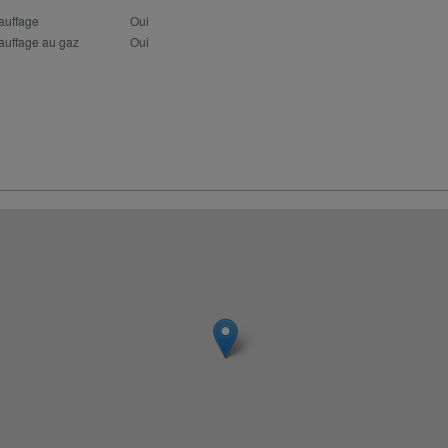
auffage
Oui
auffage au gaz
Oui