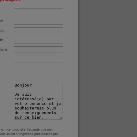
om
rue
té
hone
yant ce formulaire, j’accepte que mes
ions soient enregistrées puis utilisées par