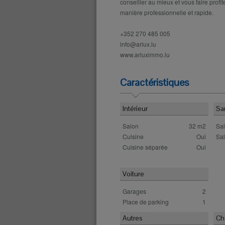
conseiller au mieux et vous faire prof
manière professionnelle et rapide.
+352 270 485 005
info@arlux.lu
www.arluximmo.lu
Caractéristiques
Intérieur
Sa
Salon
32 m2
Sal
Cuisine
Oui
Sa
Cuisine séparée
Oui
Voiture
Garages
2
Place de parking
1
Autres
Ch