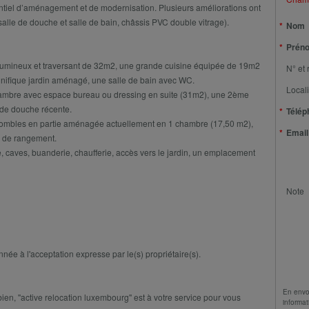
ntiel d’aménagement et de modernisation. Plusieurs améliorations ont
salle de douche et salle de bain, châssis PVC double vitrage).
Nom
Prén
r lumineux et traversant de 32m2, une grande cuisine équipée de 19m2
N° et 
agnifique jardin aménagé, une salle de bain avec WC.
Locali
 chambre avec espace bureau ou dressing en suite (31m2), une 2ème
de douche récente.
Télép
combles en partie aménagée actuellement en 1 chambre (17,50 m2),
Email
s de rangement.
e, caves, buanderie, chaufferie, accès vers le jardin, un emplacement
Note
nnée à l'acceptation expresse par le(s) propriétaire(s).
En envo
en, ''active relocation luxembourg'' est à votre service pour vous
informat