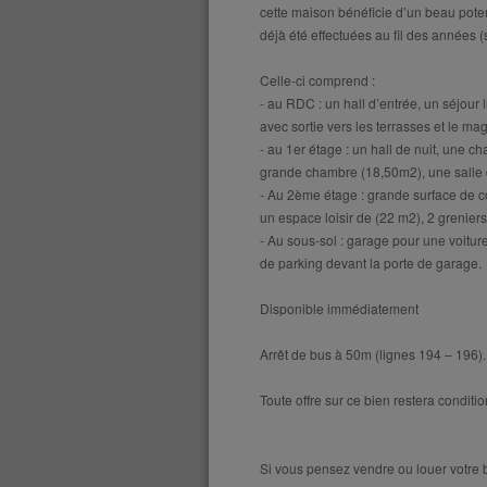
cette maison bénéficie d’un beau pote
déjà été effectuées au fil des années (
Celle-ci comprend :
- au RDC : un hall d’entrée, un séjou
avec sortie vers les terrasses et le m
- au 1er étage : un hall de nuit, une
grande chambre (18,50m2), une salle 
- Au 2ème étage : grande surface de 
un espace loisir de (22 m2), 2 grenier
- Au sous-sol : garage pour une voitur
de parking devant la porte de garage.
Disponible immédiatement
Arrêt de bus à 50m (lignes 194 – 196).
Toute offre sur ce bien restera conditio
Si vous pensez vendre ou louer votre bi