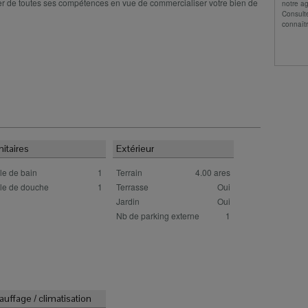
iter de toutes ses compétences en vue de commercialiser votre bien de
notre a
Consult
connaîtr
nitaires
Extérieur
le de bain
1
Terrain
4.00 ares
lle de douche
1
Terrasse
Oui
Jardin
Oui
Nb de parking externe
1
auffage / climatisation