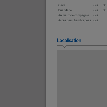
Cave
Oui
Ch
Buanderie
Oui
Ch
Animaux de compagnie
Oui
Accès pers. handicapées
Oui
Localisation