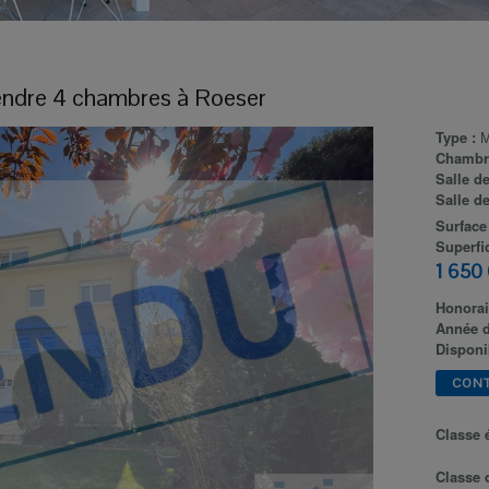
endre
4 chambres à
Roeser
Type :
M
Chambr
Salle d
Salle d
Surface
Superfic
1 650
Honorai
Année d
Disponib
CON
Classe 
Classe 