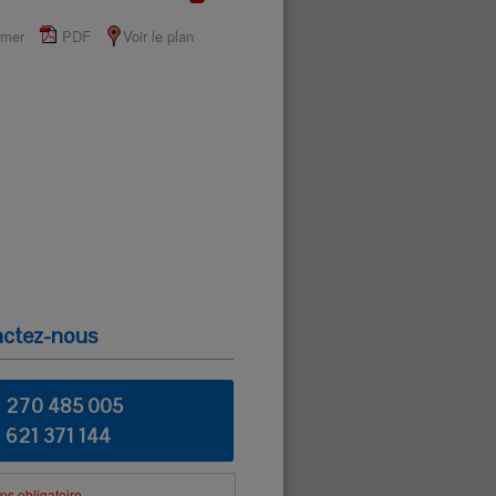
imer
PDF
Voir le plan
ctez-nous
 270 485 005
 621 371 144
s obligatoire