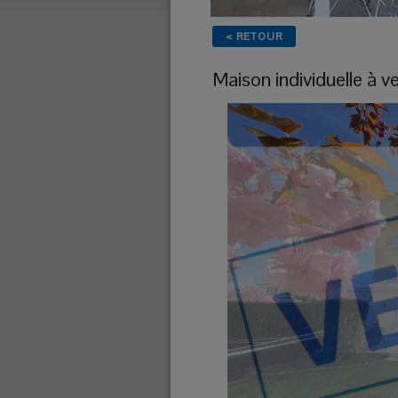
< RETOUR
Maison individuelle
à v