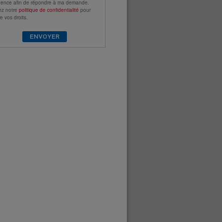
gence afin de répondre à ma demande.
ez notre
politique de confidentialité
pour
e vos droits.