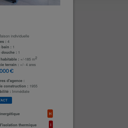
aison individuelle
es :
4
e bain :
1
e douche :
1
2
 habitable :
+/-185 m
ie terrain :
+/- 4 ares
 000 €
res d'agence :
e construction :
1955
ilité :
Immédiate
TACT
énergétique
H
d'isolation thermique
I