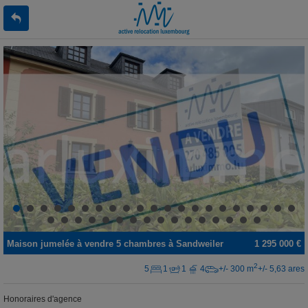
Maison jumelée
à vendre
5 chambres à
Sandweiler
1 295 000 €
2
5
1
1
4
+/- 300 m
+/- 5,63 ares
Honoraires d'agence