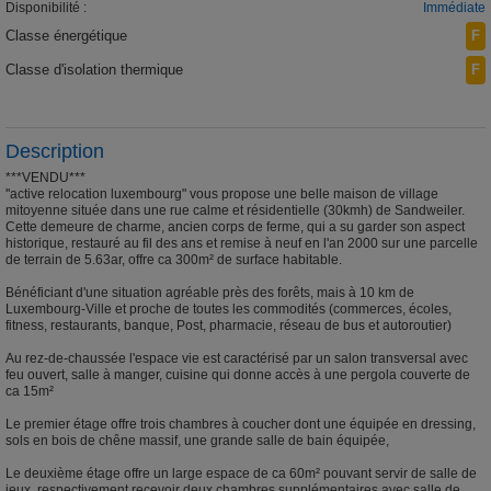
Disponibilité :
Immédiate
Classe énergétique
F
Classe d'isolation thermique
F
Description
***VENDU***
''active relocation luxembourg" vous propose une belle maison de village
mitoyenne située dans une rue calme et résidentielle (30kmh) de Sandweiler.
Cette demeure de charme, ancien corps de ferme, qui a su garder son aspect
historique, restauré au fil des ans et remise à neuf en l'an 2000 sur une parcelle
de terrain de 5.63ar, offre ca 300m² de surface habitable.
Bénéficiant d'une situation agréable près des forêts, mais à 10 km de
Luxembourg-Ville et proche de toutes les commodités (commerces, écoles,
fitness, restaurants, banque, Post, pharmacie, réseau de bus et autoroutier)
Au rez-de-chaussée l'espace vie est caractérisé par un salon transversal avec
feu ouvert, salle à manger, cuisine qui donne accès à une pergola couverte de
ca 15m²
Le premier étage offre trois chambres à coucher dont une équipée en dressing,
sols en bois de chêne massif, une grande salle de bain équipée,
Le deuxième étage offre un large espace de ca 60m² pouvant servir de salle de
jeux, respectivement recevoir deux chambres supplémentaires avec salle de