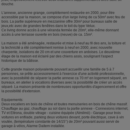
douche.
L'annexe, ancienne grange, complètement restaurée en 2000, pour être
accessible par la maison, se compose d'un large living de ca 50m² avec feu de
bois. La partie supérieure en mezzanine offre 30m² pour bureaux salle de
jeux,etc avec de grandes fenêtres dans le toit du type Velux.
Ce living donne accès à une véranda fermée de 20m², elle-même donnant
accès à une terrasse ouverte en bois (neuve) de ca. 15m².
La maison a été aménagée, restaurée et mise à neuf au fil des ans, la toiture et
la technicité a été complètement remise à neuf en 2000, avec nouvelle
charpente, isolations de 20 cm et une couverture en ardoises. Le deuxième
étage de la maison est éclairé par des chiens assis, soulignant l'aspect
historique de la bâtisse.
Cette grande maison polyvalente pouvant accueillir une famille de 5 à 7
personnes, se prête accessoirement à l'exercice d'une activité professionnelle,
avec la possibilité de séparer la partie annexe ca 70 m² en logement séparé, en
bureaux, en atelier à vocations diverses avec la possibilité de créer un accès
séparé. La maison présente de nombreuses opportunités d'agencement et offre
la possibilité d'extension.
Equipements:
Deux escaliers en bois de chêne et toutes menuiseries en bois de chêne massif.
Chauffage au gaz, chauffage au sol dans la partie annexe - Connexions internet,
TV et Eltrona, double vitrage - cuisine équipée (Almilmö) - Garage pour trois
voitures en enfilade, parking deux voitures devant, porte électrique, cave à vin
voutée, (température constante de 14/15°) de 20m² pouvant aussi servir de
garage à vélos, Alarme Daitem installée.