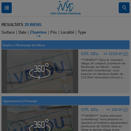
RESULTATS
29 BIENS
Surface
|
Date
|
Chambre
|
Prix
|
Localité
|
Type
Duplex
à
Reckange-Sur-Mess
3
2
+/- 123,6 m²
***VENDU*** Dans le charmant
village de Limpach (commune de
Reckange sur Mess) : ''active
relocation luxembourg'' vous
propose un fabuleux duplex de
123,60m² récemment rénové a...
Appartement
à
Frisange
3
1
+/- 102 m²
***VENDU*** ''active relocation
Luxembourg'' vous propose ce
spacieux et lumineux appartement-
penthouse de 102m2 situé au
3ème et dernier étage d’une