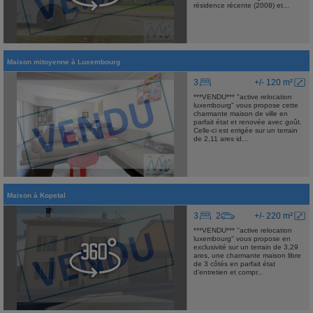
résidence récente (2008) et...
Maison mitoyenne
à
Luxembourg
3
+/- 120 m²
***VENDU*** "active relocation
luxembourg" vous propose cette
charmante maison de ville en
parfait état et renovée avec goût.
Celle-ci est errigée sur un terrain
de 2,11 ares id...
Maison
à
Kopstal
3
2
+/- 220 m²
***VENDU*** ''active relocation
luxembourg'' vous propose en
exclusivité sur un terrain de 3,29
ares, une charmante maison libre
de 3 côtés en parfait état
d’entretien et compr...