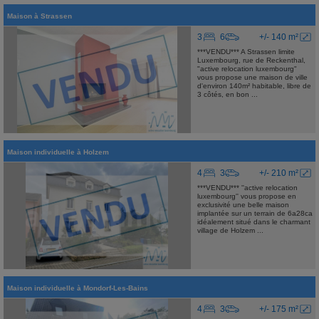
Maison
à
Strassen
3
6
+/- 140 m²
***VENDU*** A Strassen limite
Luxembourg, rue de Reckenthal,
"active relocation luxembourg"
vous propose une maison de ville
d'environ 140m² habitable, libre de
3 côtés, en bon ...
Maison individuelle
à
Holzem
4
3
+/- 210 m²
***VENDU*** ''active relocation
luxembourg'' vous propose en
exclusivité une belle maison
implantée sur un terrain de 6a28ca
idéalement situé dans le charmant
village de Holzem ...
Maison individuelle
à
Mondorf-Les-Bains
4
3
+/- 175 m²