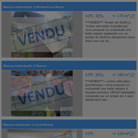
Maison individuelle
à
Mondorf-Les-Bains
4
3
+/- 175 m²
***VENDU*** Terrain de 9a50ca,
''active relocation luxembourg''
vous propose en exclusivité une
belle maison implantée sur un
terrain de 9a50ca idéalement situé
dans une rue sa...
Maison individuelle
à
Roeser
4
3
+/- 185 m²
***VENDU*** « active relocation
luxembourg » vous propose en
exclusivité une belle maison 4
façades (environ 185m2 habitable)
construite sur un terrain de 4 ares
idéalement situ...
Maison mitoyenne
à
Luxembourg
3
+/- 120 m²