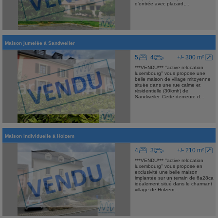
d'entrée avec placard,...
Maison jumelée
à
Sandweiler
5
4
+/- 300 m²
***VENDU*** ''active relocation
luxembourg" vous propose une
belle maison de village mitoyenne
située dans une rue calme et
résidentielle (30kmh) de
Sandweiler. Cette demeure d...
Maison individuelle
à
Holzem
4
3
+/- 210 m²
***VENDU*** ''active relocation
luxembourg'' vous propose en
exclusivité une belle maison
implantée sur un terrain de 6a28ca
idéalement situé dans le charmant
village de Holzem ...