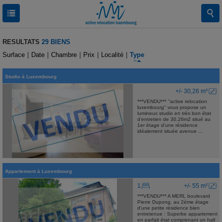
RESULTATS
29 BIENS
Surface
|
Date
|
Chambre
|
Prix
|
Localité
|
Type
Studio
à
Luxembourg
+/- 30,26 m²
***VENDU*** ''active relocation
luxembourg'' vous propose un
lumineux studio en très bon état
d’entretien de 30,26m2 situé au
1er étage d’une résidence
idéalement située avenue ...
Appartement
à
Luxembourg
1
+/- 55 m²
***VENDU*** A MERL boulevard
Pierre Dupong, au 2ème étage
d'une petite résidence bien
entretenue : Superbe appartement
en parfait état comprenant un hall