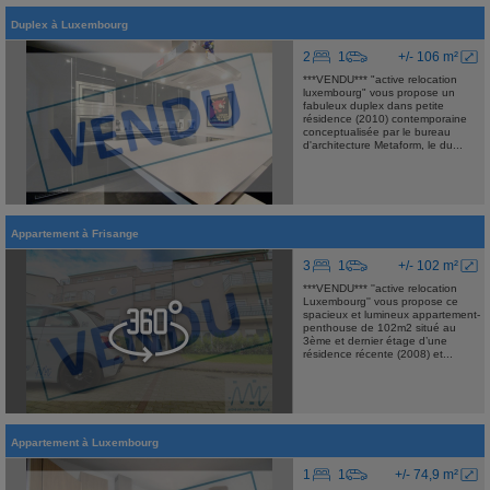
Duplex
à
Luxembourg
2
1
+/- 106 m²
***VENDU*** "active relocation
luxembourg" vous propose un
fabuleux duplex dans petite
résidence (2010) contemporaine
conceptualisée par le bureau
d'architecture Metaform, le du...
Appartement
à
Frisange
3
1
+/- 102 m²
***VENDU*** ''active relocation
Luxembourg'' vous propose ce
spacieux et lumineux appartement-
penthouse de 102m2 situé au
3ème et dernier étage d’une
résidence récente (2008) et...
Appartement
à
Luxembourg
1
1
+/- 74,9 m²