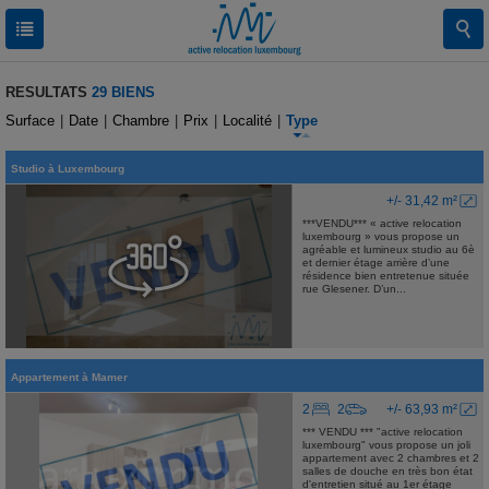
RESULTATS
29 BIENS
Surface
|
Date
|
Chambre
|
Prix
|
Localité
|
Type
Studio
à
Luxembourg
+/- 31,42 m²
***VENDU*** « active relocation
luxembourg » vous propose un
agréable et lumineux studio au 6è
et dernier étage arrière d’une
résidence bien entretenue située
rue Glesener. D’un...
Appartement
à
Mamer
2
2
+/- 63,93 m²
*** VENDU *** "active relocation
luxembourg" vous propose un joli
appartement avec 2 chambres et 2
salles de douche en très bon état
d'entretien situé au 1er étage