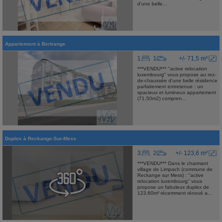
d'une belle...
Appartement
à
Bertrange
1
1
+/- 71,5 m²
***VENDU*** "active relocation
luxembourg" vous propose au rez-
de-chaussée d'une belle résidence
parfaitement entretenue : un
spacieux et lumineux appartement
(71,50m2) compren...
Duplex
à
Reckange-Sur-Mess
3
2
+/- 123,6 m²
***VENDU*** Dans le charmant
village de Limpach (commune de
Reckange sur Mess) : ''active
relocation luxembourg'' vous
propose un fabuleux duplex de
123,60m² récemment rénové a...