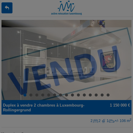
Duplex
à vendre
2 chambres à
Luxembourg-
1 150 000 €
Rollingergrund
2
2
2
1
+/- 106 m