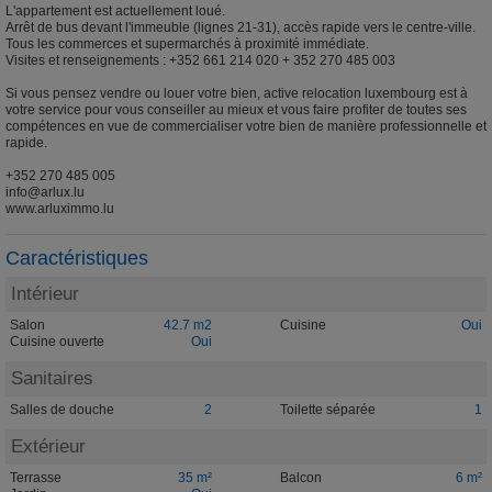
L'appartement est actuellement loué.
Arrêt de bus devant l'immeuble (lignes 21-31), accès rapide vers le centre-ville.
Tous les commerces et supermarchés à proximité immédiate.
Visites et renseignements : +352 661 214 020 + 352 270 485 003
Si vous pensez vendre ou louer votre bien, active relocation luxembourg est à
votre service pour vous conseiller au mieux et vous faire profiter de toutes ses
compétences en vue de commercialiser votre bien de manière professionnelle et
rapide.
+352 270 485 005
info@arlux.lu
www.arluximmo.lu
Caractéristiques
Intérieur
Salon
42.7 m2
Cuisine
Oui
Cuisine ouverte
Oui
Sanitaires
Salles de douche
2
Toilette séparée
1
Extérieur
Terrasse
35 m²
Balcon
6 m²