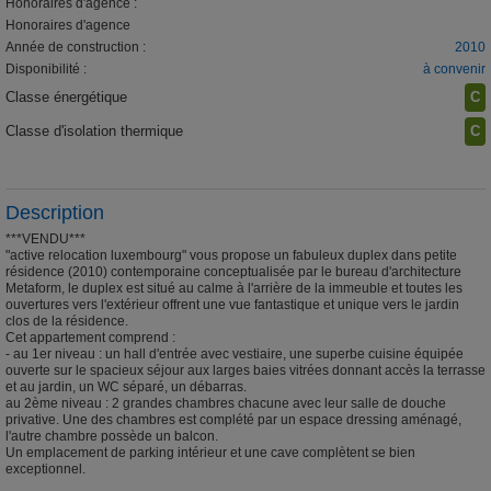
Honoraires d'agence :
Honoraires d'agence
Année de construction :
2010
Disponibilité :
à convenir
Classe énergétique
C
Classe d'isolation thermique
C
Description
***VENDU***
"active relocation luxembourg" vous propose un fabuleux duplex dans petite
résidence (2010) contemporaine conceptualisée par le bureau d'architecture
Metaform, le duplex est situé au calme à l'arrière de la immeuble et toutes les
ouvertures vers l'extérieur offrent une vue fantastique et unique vers le jardin
clos de la résidence.
Cet appartement comprend :
- au 1er niveau : un hall d'entrée avec vestiaire, une superbe cuisine équipée
ouverte sur le spacieux séjour aux larges baies vitrées donnant accès la terrasse
et au jardin, un WC séparé, un débarras.
au 2ème niveau : 2 grandes chambres chacune avec leur salle de douche
privative. Une des chambres est complété par un espace dressing aménagé,
l'autre chambre possède un balcon.
Un emplacement de parking intérieur et une cave complètent se bien
exceptionnel.