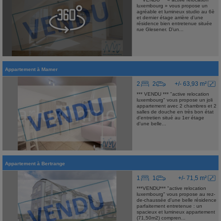
luxembourg » vous propose un
agréable et lumineux studio au 6è
et dernier étage arrière d’une
résidence bien entretenue située
rue Glesener. D’un...
Appartement
à
Mamer
2
2
+/- 63,93 m²
*** VENDU *** "active relocation
luxembourg" vous propose un joli
appartement avec 2 chambres et 2
salles de douche en très bon état
d'entretien situé au 1er étage
d'une belle...
Appartement
à
Bertrange
1
1
+/- 71,5 m²
***VENDU*** "active relocation
luxembourg" vous propose au rez-
de-chaussée d'une belle résidence
parfaitement entretenue : un
spacieux et lumineux appartement
(71,50m2) compren...