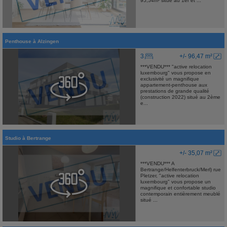
95,54m² situé au 1er et ...
Penthouse
à
Alzingen
3
+/- 96,47 m²
***VENDU*** "active relocation
luxembourg" vous propose en
exclusivité un magnifique
appartement-penthouse aux
prestations de grande qualité
(construction 2022) situé au 2ème
e...
Studio
à
Bertrange
+/- 35,07 m²
***VENDU*** A
Bertrange/Helfenterbruck/Merl) rue
Pletzer, "active relocation
luxembourg" vous propose un
magnifique et confortable studio
contemporain entièrement meublé
situé ...