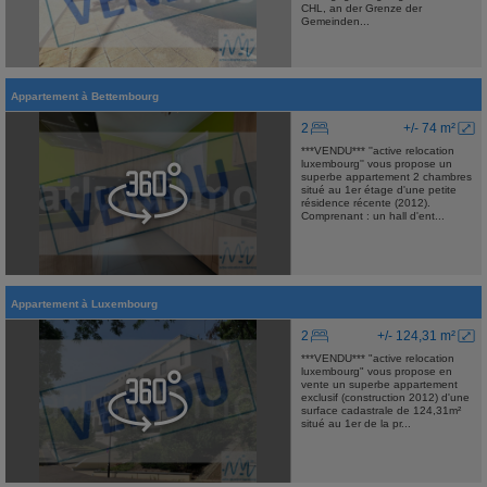
CHL, an der Grenze der
Gemeinden...
Appartement
à
Bettembourg
2
+/- 74 m²
***VENDU*** ''active relocation
luxembourg'' vous propose un
superbe appartement 2 chambres
situé au 1er étage d'une petite
résidence récente (2012).
Comprenant : un hall d'ent...
Appartement
à
Luxembourg
2
+/- 124,31 m²
***VENDU*** "active relocation
luxembourg" vous propose en
vente un superbe appartement
exclusif (construction 2012) d'une
surface cadastrale de 124,31m²
situé au 1er de la pr...