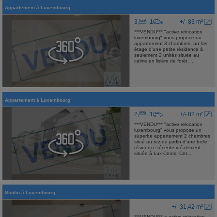
Appartement
à
Luxembourg
3
1
+/- 83 m²
***VENDU*** "active relocation
luxembourg" vous propose un
appartement 3 chambres, au 1er
étage d'une petite résidence à
seulement 2 unités située au
calme en lisière de forêt. ...
Appartement
à
Luxembourg
2
1
+/- 82 m²
***VENDU*** "active relocation
luxembourg" vous propose un
superbe appartement 2 chambres
situé au rez-de-jardin d'une belle
résidence récente idéalement
située à Lux-Cents. Cet...
Studio
à
Luxembourg
+/- 31,42 m²
***VENDU*** « active relocation