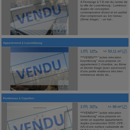
A Fentange à 7-8 min du centre de
la ville de Luxembourg : Lumineux
duplex de conception
contemporaine récent et en parfait
état comprenant au 1er niveau
(3ème étage) : - un hal...
Appartement
à
Luxembourg
1
1
+/- 50,11 m²
***VENDU*** "active relocation
luxembourg" vous propose un
appartement 1 chambre, au 4ème
et dernier étage (avec ascenceur)
d'une petite résidence très bien
entretenue située da...
Penthouse
à
Capellen
2
3
+/- 96 m²
***VENDU*** "active relocation
luxembourg" vous propose en
vente un superbe appartement-
duplex (construction 2020 -CPE :
AA) d'une surface cadastrale de