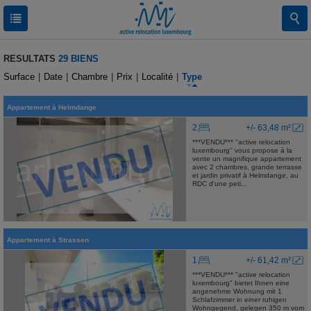
RESULTATS
29 BIENS
Surface
|
Date
|
Chambre
|
Prix
|
Localité
|
Type
Appartement
à
Helmdange
2
+/- 63,48 m²
***VENDU*** ''active relocation
luxembourg'' vous propose à la
vente un magnifique appartement
avec 2 chambres, grande terrasse
et jardin privatif à Helmdange, au
RDC d'une peti...
Appartement
à
Strassen
1
+/- 61,42 m²
***VENDU*** "active relocation
luxembourg" bietet Ihnen eine
angenehme Wohnung mit 1
Schlafzimmer in einer ruhigen
Wohngegend, gelegen 350 m vom