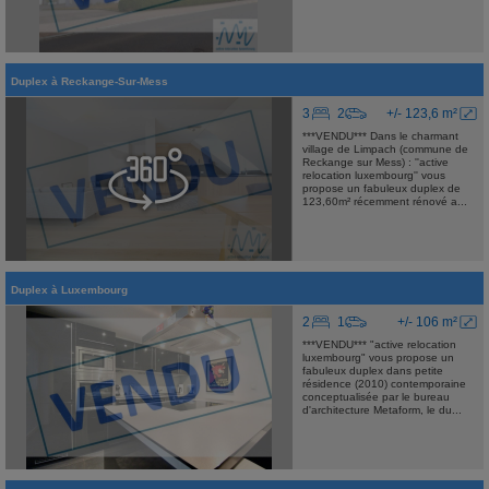
Duplex
à
Reckange-Sur-Mess
3
2
+/- 123,6 m²
***VENDU*** Dans le charmant
village de Limpach (commune de
Reckange sur Mess) : ''active
relocation luxembourg'' vous
propose un fabuleux duplex de
123,60m² récemment rénové a...
Duplex
à
Luxembourg
2
1
+/- 106 m²
***VENDU*** "active relocation
luxembourg" vous propose un
fabuleux duplex dans petite
résidence (2010) contemporaine
conceptualisée par le bureau
d'architecture Metaform, le du...