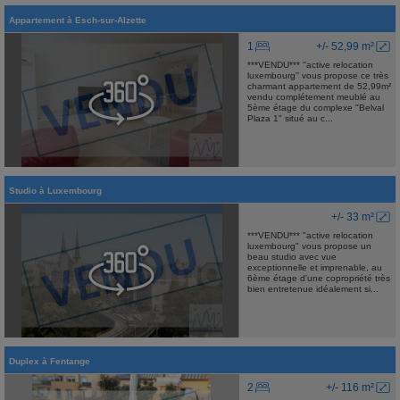
Appartement
à
Esch-sur-Alzette
1
+/- 52,99 m²
***VENDU*** ''active relocation
luxembourg'' vous propose ce très
charmant appartement de 52,99m²
vendu complétement meublé au
5ème étage du complexe "Belval
Plaza 1" situé au c...
Studio
à
Luxembourg
+/- 33 m²
***VENDU*** "active relocation
luxembourg" vous propose un
beau studio avec vue
exceptionnelle et imprenable, au
6ème étage d'une copropriété très
bien entretenue idéalement si...
Duplex
à
Fentange
2
+/- 116 m²