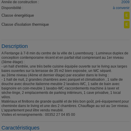
Année de construction :
2009
Disponibilité :
à convenir
Classe énergétique
E
Classe d'isolation thermique
E
Description
A Fentange à 7-8 min du centre de la ville de Luxembourg : Lumineux duplex de
conception contemporaine récent et en parfait état comprenant au 1er niveau
(3ème étage) :
- un hall d'entrée, une très belle cuisine équipée ouverte sur le living aux larges
baies ouvertes sur la terrasse de 35 m2 bien exposée, un WC séparé.
au 2ème niveau (4ème et dernier étage) par escalier dans le living :
- 1 hall de nuit, 2 grandes chambres avec parquet et climatisation , 1 salle de
douche avec douche italienne-meuble 2 lavabos-WC, 1 salle de bain avec
baignoire en coin-meuble 1 lavabo-WC-raccordements machine à laver et
sèche-linge, 2 emplacements de parking intérieurs, 1 cave privative, 1 local
vélos.
Matériaux et finitions de grande qualité et de très bon goût, pré-équipement pour
cheminée dans le living et une des 2 chambres. Chauffage au sol au 1er niveau.
L'appartement peut être vendu meublé.
Visites et renseignements : 00352 27 04 85 00
Caractéristiques