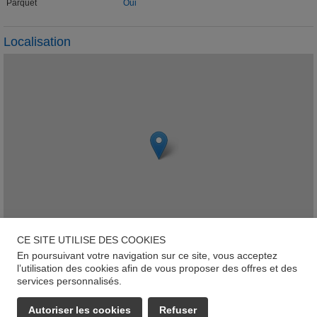
Parquet
Oui
Localisation
CE SITE UTILISE DES COOKIES
En poursuivant votre navigation sur ce site, vous acceptez
Leaflet
l’utilisation des cookies afin de vous proposer des offres et des
services personnalisés.
37 Rue Nicolas Mersch, L-5861, Fentange
Autoriser les cookies
Refuser