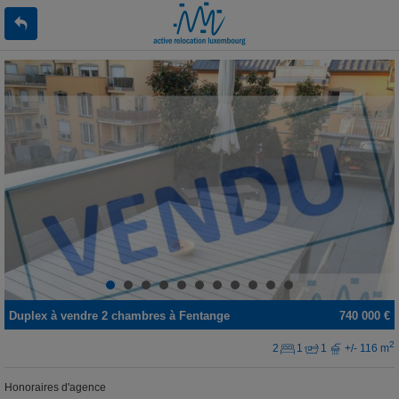
Duplex
à vendre
2 chambres à
Fentange
740 000 €
2
2
1
1
+/- 116 m
Honoraires d'agence