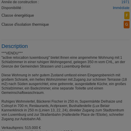
Année de construction :
1971
Disponibilité :
Immédiate
Classe énergétique
F
Classe d'isolation thermique
G
Description
***VENDU***
"active relocation luxembourg" bietet Ihnen eine angenehme Wohnung mit 1
Schlafzimmer in einer ruhigen Wohngegend, gelegen 350 m vom CHL, an der
Grenze der Gemeinden Strassen und Luxemburg-Belair.
Diese Wohnung in sehr gutem Zustand umfasst einen Eingangsbereich mit
großem Schrank, ein helles Wohnzimmer mit Zugang zur schönen Terrasse (18
m2) nach Süden ausgerichtet, eine getrennte, ausgestattete Küche, ein großes
Schlafzimmer, ein Badezimmer, eine separate Toilette und einen
Gemeinschaftswaschraum.
Ruhiges Wohnviertel, Bäckerei Fischer in 250 m, Supermärkte Delhaize und
Colruyt in 700 m, Restaurants, Arztpraxen, Bushaltestelle (Lux Belair
Kannerklinick in 250 m (Linien 13, 22, 24), direkter Zugang zum Stadtzentrum
von Luxemburg und zur Straßenbahn (Haltestelle Place de l'Etoile), schneller
Zugang zur Autobahn A6.
Verkaufspreis: 515.000 €