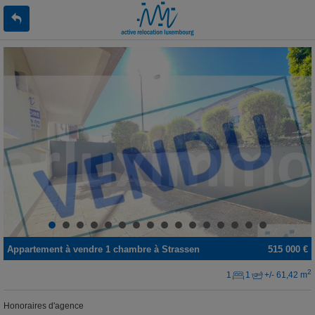
Appartement
à vendre
1 chambre à
Strassen
515 000 €
2
1
1
+/- 61,42 m
Honoraires d'agence