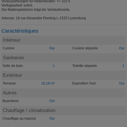
Vorauszahlungen für Nebenkosten: +/- 325 €
Verfügbarkeit: sofort.
Die Maklergebühren trägt die Verkäuferseite.
Adresse: 18 rue Alexandre Fleming L-1525 Luxemburg
Caractéristiques
Intérieur
Cuisine
Oui
Cuisine séparée
Oui
Sanitaires
Salle de bain
1
Toilette séparée
1
Extérieur
Terrasse
18.18 m²
Exposition Sud
Oui
Autres
Buanderie
Oui
Chauffage / climatisation
Chauffage au mazout
Oui