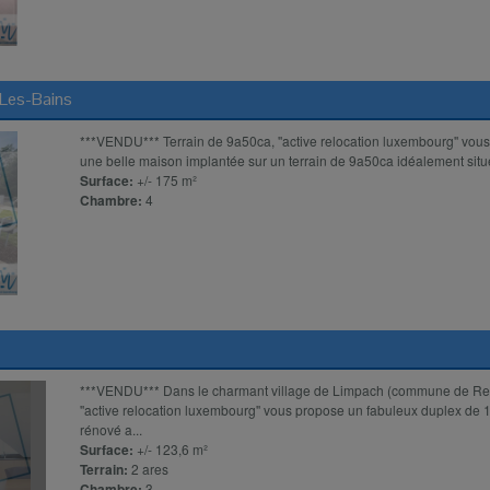
Les-Bains
***VENDU*** Terrain de 9a50ca, ''active relocation luxembourg'' vous
une belle maison implantée sur un terrain de 9a50ca idéalement situé
Surface:
+/- 175 m²
Chambre:
4
***VENDU*** Dans le charmant village de Limpach (commune de Re
''active relocation luxembourg'' vous propose un fabuleux duplex d
rénové a...
Surface:
+/- 123,6 m²
Terrain:
2 ares
Chambre:
3