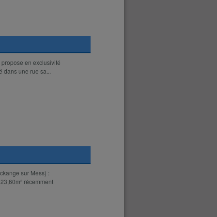
 propose en exclusivité
 dans une rue sa...
ckange sur Mess) :
e 123,60m² récemment