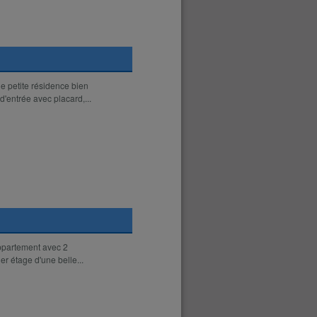
 petite résidence bien
'entrée avec placard,...
appartement avec 2
er étage d'une belle...