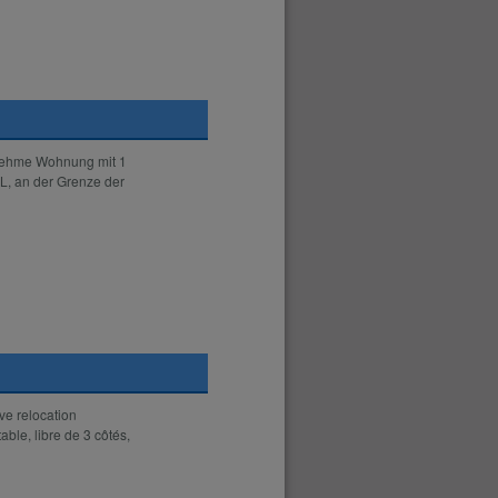
enehme Wohnung mit 1
, an der Grenze der
ve relocation
ble, libre de 3 côtés,