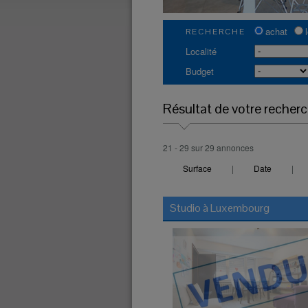
achat
RECHERCHE
Localité
Budget
Résultat de votre recher
21 - 29 sur 29 annonces
Surface
|
Date
|
Studio à
Luxembourg