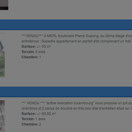
***VENDU*** A MERL boulevard Pierre Dupong, au 2ème étage d'une
entretenue : Superbe appartement en parfait état comprenant un hall d
Surface:
+/- 55 m²
Terrain:
2 ares
Chambre:
1
*** VENDU *** "active relocation luxembourg" vous propose un joli 
chambres et 2 salles de douche en très bon état d'entretien situé au 1
Surface:
+/- 63,93 m²
Terrain:
1 ares
Chambre:
2