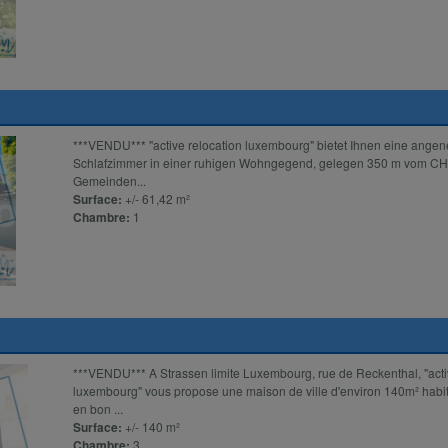
***VENDU*** "active relocation luxembourg" bietet Ihnen eine ang
Schlafzimmer in einer ruhigen Wohngegend, gelegen 350 m vom CHL
Gemeinden...
Surface:
+/- 61,42 m²
Chambre:
1
***VENDU*** A Strassen limite Luxembourg, rue de Reckenthal, "acti
luxembourg" vous propose une maison de ville d'environ 140m² habita
en bon ...
Surface:
+/- 140 m²
Chambre:
3