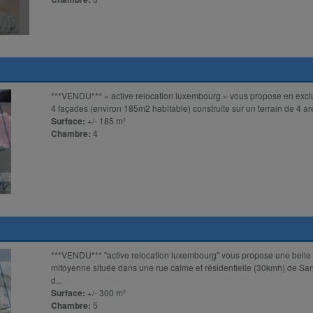
***VENDU*** « active relocation luxembourg » vous propose en exclu
4 façades (environ 185m2 habitable) construite sur un terrain de 4 are
Surface:
+/- 185 m²
Chambre:
4
***VENDU*** ''active relocation luxembourg" vous propose une belle
mitoyenne située dans une rue calme et résidentielle (30kmh) de Sa
d...
Surface:
+/- 300 m²
Chambre:
5