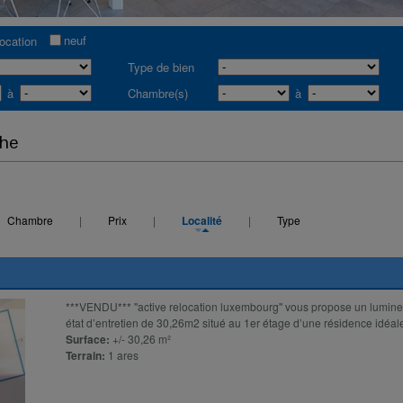
neuf
location
Type de bien
à
Chambre(s)
à
che
Chambre
|
Prix
|
Localité
|
Type
***VENDU*** ''active relocation luxembourg'' vous propose un lumine
état d’entretien de 30,26m2 situé au 1er étage d’une résidence idéal
Surface:
+/- 30,26 m²
Terrain:
1 ares