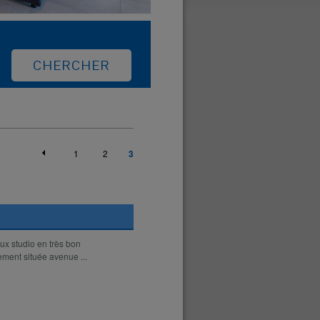
1
2
3
ux studio en très bon
ement située avenue ...