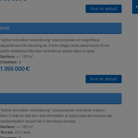
+
Voir le détail
elair
"active relocation luxembourg" vous propose un magnifique
appartement de standing au 3 ème étage (avec ascenceur) d'une
petite résidence très bien entretenue située dans le quar...
Surface:
+/- 130 m²
Chambre:
2
1 395 000 €
Voir le détail
"active relocation luxembourg" vous propose une belle maison
libre 3 côté en très bon état d'entretien et ayant subi des travaux de
modernisation durant les 5 dernières années, ...
Surface:
+/- 165 m²
Terrain:
3,57 ares
Chambre:
3