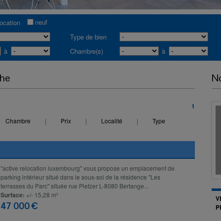
neuf
location
Type de bien
à
Chambre(s)
à
che
No
1
Chambre
|
Prix
|
Localité
|
Type
"active relocation luxembourg" vous propose un emplacement de
parking intérieur situé dans le sous-sol de la résidence "Les
terrasses du Parc" située rue Pletzer L-8080 Bertange...
Surface:
+/- 15,28 m²
V
47 000 €
P