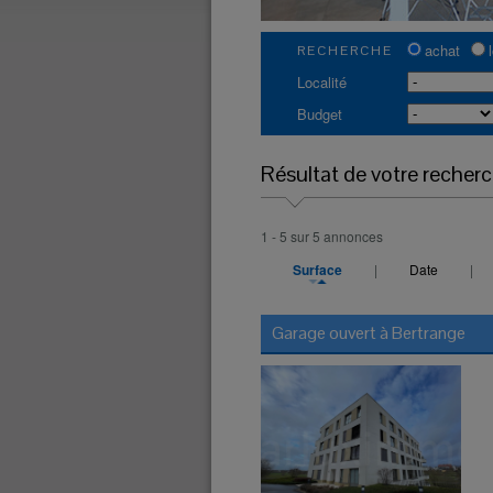
achat
RECHERCHE
Localité
Budget
Résultat de votre recher
1 - 5 sur 5 annonces
Surface
|
Date
|
Garage ouvert à
Bertrange