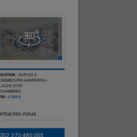
OCATION
-
DUPLEX
À
UXEMBOURG-GASPERICH -
LOCHE D'OR
CHAMBRES
RIX :
5 200 €
ontactez-nous
+352 270 485 005