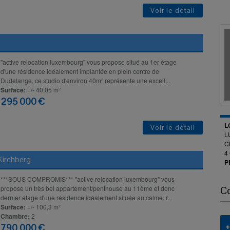
Voir le détail
''active relocation luxembourg" vous propose situé au 1er étage
d'une résidence idéalement implantée en plein centre de
Dudelange, ce studio d'environ 40m² représente une excell...
Surface:
+/- 40,05 m²
295 000 €
L
Voir le détail
L
C
4
irchberg
P
***SOUS COMPROMIS*** ''active relocation luxembourg" vous
propose un très bel appartement/penthouse au 11ème et donc
C
dernier étage d'une résidence idéalement située au calme, r...
Surface:
+/- 100,3 m²
Chambre:
2
790 000 €