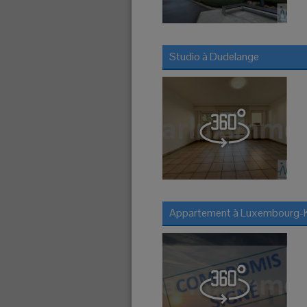
Studio à
Dudelange
Appartement à
Luxembourg-K