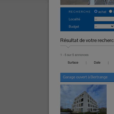
achat
RECHERCHE
Localité
Budget
Résultat de votre recher
1 - 5 sur 5 annonces
Surface
|
Date
|
Garage ouvert à
Bertrange