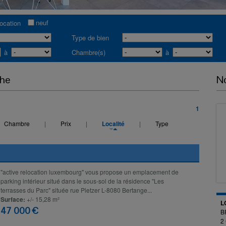
neuf
location
Type de bien
à
Chambre(s)
à
che
No
1
Chambre
|
Prix
|
Localité
|
Type
"active relocation luxembourg" vous propose un emplacement de
parking intérieur situé dans le sous-sol de la résidence "Les
terrasses du Parc" située rue Pletzer L-8080 Bertange...
Surface:
+/- 15,28 m²
L
47 000 €
B
2