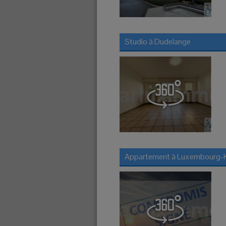
Studio à
Dudelange
Appartement à
Luxembourg-K