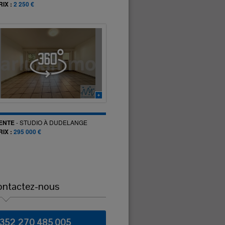
RIX :
2 250 €
ENTE
-
STUDIO
À
DUDELANGE
RIX :
295 000 €
ontactez-nous
+352 270 485 005