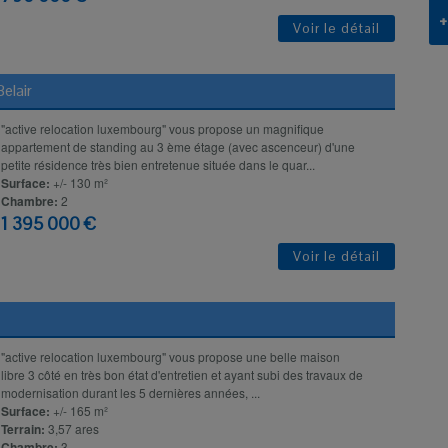
+
Voir le détail
elair
"active relocation luxembourg" vous propose un magnifique
appartement de standing au 3 ème étage (avec ascenceur) d'une
petite résidence très bien entretenue située dans le quar...
Surface:
+/- 130 m²
Chambre:
2
1 395 000 €
Voir le détail
"active relocation luxembourg" vous propose une belle maison
libre 3 côté en très bon état d'entretien et ayant subi des travaux de
modernisation durant les 5 dernières années, ...
Surface:
+/- 165 m²
Terrain:
3,57 ares
Chambre:
3