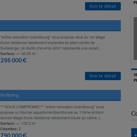
P
Voir le détail
''active relocation luxembourg" vous propose situé au 1er étage
d'une résidence idéalement implantée en plein centre de
Dudelange, ce studio d'environ 40m² représente une excell...
Surface:
+/- 40,05 m²
295 000 €
V
Voir le détail
P
irchberg
***SOUS COMPROMIS*** ''active relocation luxembourg" vous
propose un très bel appartement/penthouse au 11ème et donc
C
dernier étage d'une résidence idéalement située au calme, r...
Surface:
+/- 100,3 m²
Chambre:
2
790 000 €