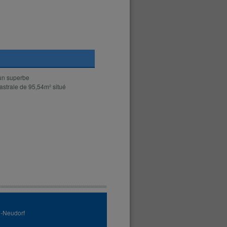
 un superbe
astrale de 95,54m² situé
g-Neudorf