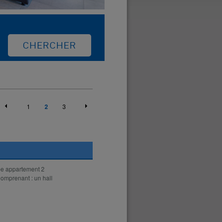
1
2
3
be appartement 2
Comprenant : un hall