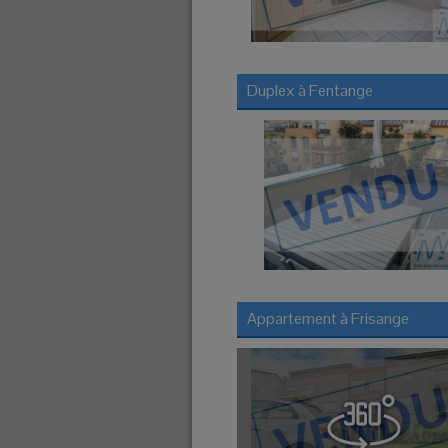
Duplex à
Fentange
Appartement à
Frisange