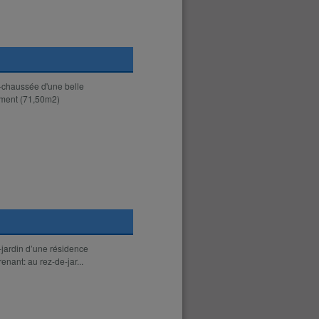
-chaussée d'une belle
ement (71,50m2)
-jardin d’une résidence
ant: au rez-de-jar...