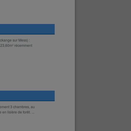
ckange sur Mess) :
e 123,60m² récemment
tement 3 chambres, au
n lisière de forêt. ...