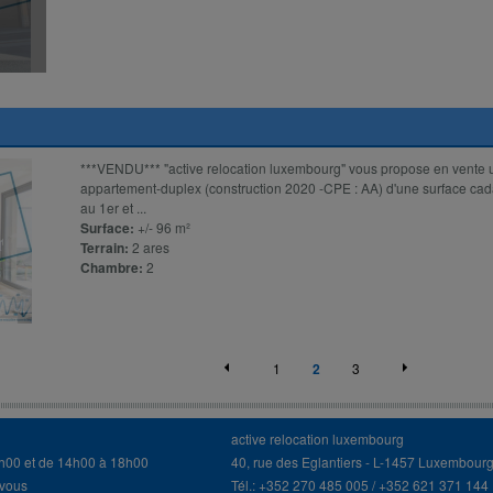
***VENDU*** "active relocation luxembourg" vous propose en vente
appartement-duplex (construction 2020 -CPE : AA) d'une surface cad
au 1er et ...
Surface:
+/- 96 m²
Terrain:
2 ares
Chambre:
2
1
2
3
active relocation luxembourg
3h00 et de 14h00 à 18h00
40, rue des Eglantiers - L-1457 Luxembour
-vous
Tél.: +352 270 485 005 / +352 621 371 144