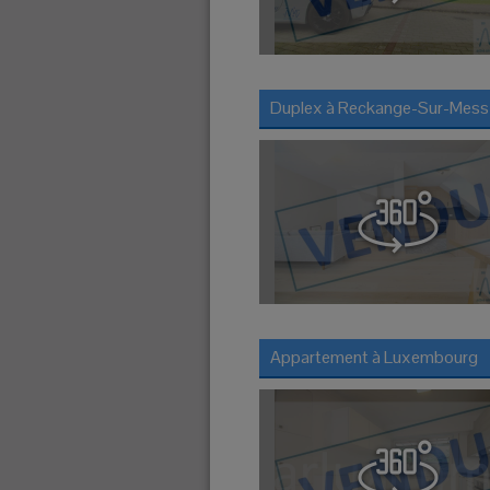
Duplex à
Reckange-Sur-Mess
Appartement à
Luxembourg