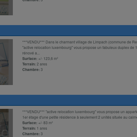
***VENDU*** Dans le charmant village de Limpach (commune de Re
''active relocation luxembourg'' vous propose un fabuleux duplex d
rénové a...
Surface:
+/- 123,6 m²
Terrain:
2 ares
Chambre:
3
***VENDU*** "active relocation luxembourg" vous propose un appar
1er étage d'une petite résidence à seulement 2 unités située au calme e
Surface:
+/- 83 m²
Terrain:
1 ares
Chambre:
3