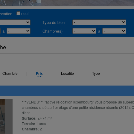
neuf
location
Type de bien
à
Chambre(s)
à
che
Chambre
|
Prix
|
Localité
|
Type
***VENDU*** ''active relocation luxembourg'' vous propose un super
chambres situé au 1er étage d'une petite résidence récente (2012). 
d'ent...
Surface:
+/- 74 m²
Terrain:
1 ares
Chambre:
2