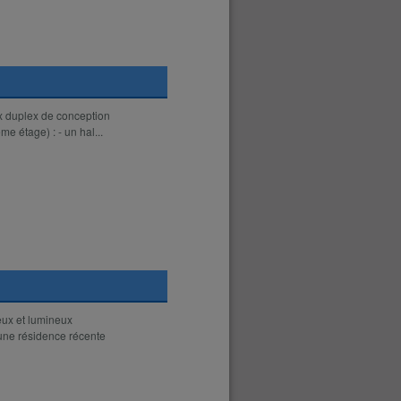
x duplex de conception
e étage) : - un hal...
eux et lumineux
une résidence récente