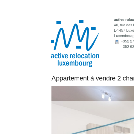
active relo
40, rue des 
L-1457 Lux
Luxembour
+352 27
+352 62
Appartement
à vendre
2 cha