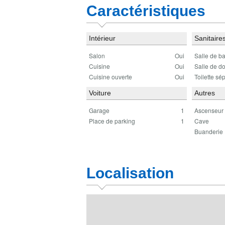
Caractéristiques
Intérieur
Sanitaire
Salon
Oui
Salle de b
Cuisine
Oui
Salle de d
Cuisine ouverte
Oui
Toilette sé
Voiture
Autres
Garage
1
Ascenseur
Place de parking
1
Cave
Buanderie
Localisation