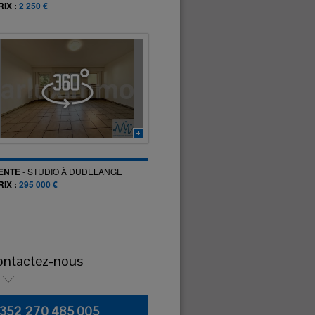
RIX :
2 250 €
ENTE
-
STUDIO
À
DUDELANGE
RIX :
295 000 €
ontactez-nous
+352 270 485 005