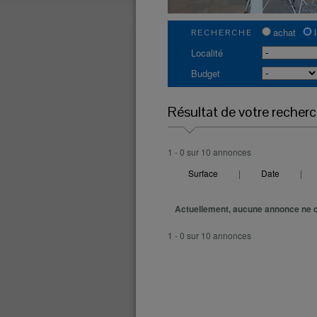
achat
RECHERCHE
Localité
Budget
Résultat de votre recher
1 - 0 sur 10 annonces
Surface
|
Date
|
Actuellement, aucune annonce ne c
1 - 0 sur 10 annonces