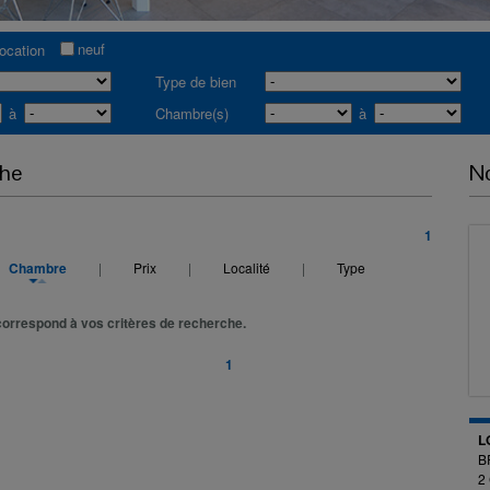
neuf
location
Type de bien
à
Chambre(s)
à
che
No
1
Chambre
|
Prix
|
Localité
|
Type
orrespond à vos critères de recherche.
1
L
B
2